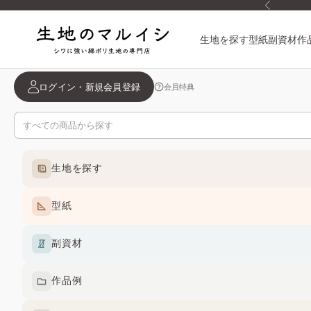
前へ
コンテンツへスキップ
生地のマルイシ
生地を探す
型紙
副資材
作
ログイン・新規会員登録
会員特典
生地を探す
型紙
副資材
作品例