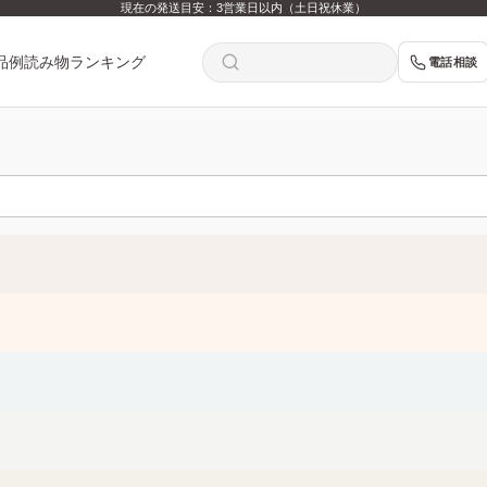
現在の発送目安：3営業日以内（土日祝休業）
品例
読み物
ランキング
電話相談