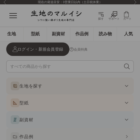
現在の発送目安：3営業日以内（土日祝休業）
前へ
次
コンテンツへスキップ
生地のマルイシ
メニュー
探す
サポート
カート
生地
型紙
副資材
作品例
読み物
人気
ログイン・新規会員登録
会員特典
生地を探す
型紙
副資材
作品例