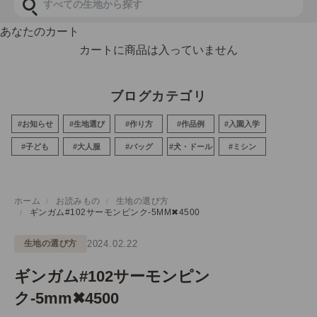
あなたのカート
カートに商品は入っていません
ブログカテゴリ
#お知らせ
#生地選び
#作り方
#作品例
#入園入学
#子ども
#大人服
#バッグ
#犬・ドール
#ミシン
ホーム
お読みもの
生地の選び方
ギンガム#102サーモンピンク-5MM✖︎4500
生地の選び方
2024.02.22
ギンガム#102サーモンピン
ク-5mm✖︎4500