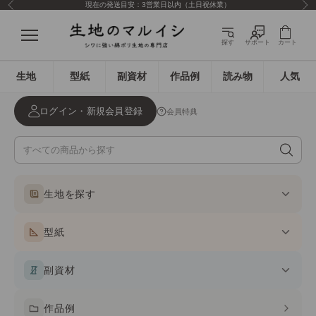
現在の発送目安：3営業日以内（土日祝休業）
前へ
次
コンテンツへスキップ
生地のマルイシ
メニュー
探す
サポート
カート
生地
型紙
副資材
作品例
読み物
人気
ログイン・新規会員登録
会員特典
生地を探す
型紙
副資材
作品例