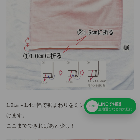
LINEで相談
1.2㎝～1.4㎝幅で裾まわりをミシンでぐるりと一周掛
LINE
生地選びなどお気軽に
けます。
ここまでできればあと少し！