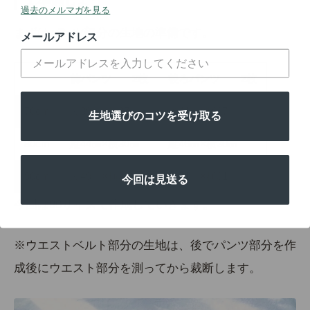
1.準備しよう
過去のメルマガを見る
まずはパンツ部分の生地の準備です。
メールアドレス
前パンツ 2枚
後ろパンツ
2枚
70cm
縦39㎝×横27㎝
縦41㎝×横27㎝
生地選びのコツを受け取る
80cm
縦44㎝×横30㎝
縦46㎝×横30㎝
90
cm
縦49㎝×横31㎝
縦51㎝×横31㎝
今回は見送る
今回は90サイズで作成していきます。
※ウエストベルト部分の生地は、後でパンツ部分を作
成後にウエスト部分を測ってから裁断します。