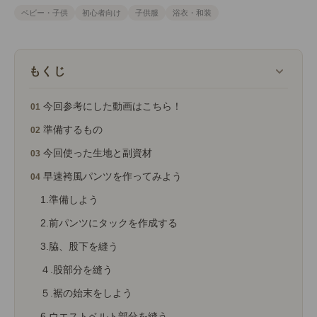
ベビー・子供
初心者向け
子供服
浴衣・和装
もくじ
今回参考にした動画はこちら！
準備するもの
今回使った生地と副資材
早速袴風パンツを作ってみよう
1.準備しよう
2.前パンツにタックを作成する
3.脇、股下を縫う
４.股部分を縫う
５.裾の始末をしよう
6.ウエストベルト部分を縫う