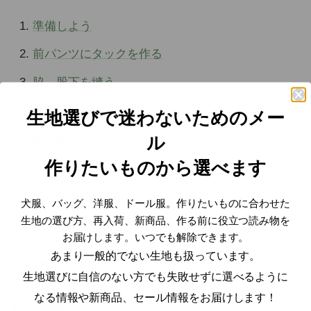
準備しよう
前パンツにタックを作る
脇、股下を縫う
股部分を縫う
生地選びで迷わないためのメー
裾を縫う
ル
作りたいものから選べます
ウエストベルト部分を縫う
ゴムを入れる
犬服、バッグ、洋服、ドール服。作りたいものに合わせた
生地の選び方、再入荷、新商品、作る前に役立つ読み物を
リボンを作る
お届けします。いつでも解除できます。
あまり一般的でない生地も扱っています。
この8つの工程についてゆっくりみていきましょう！
生地選びに自信のない方でも失敗せずに選べるように
なる情報や新商品、セール情報をお届けします！