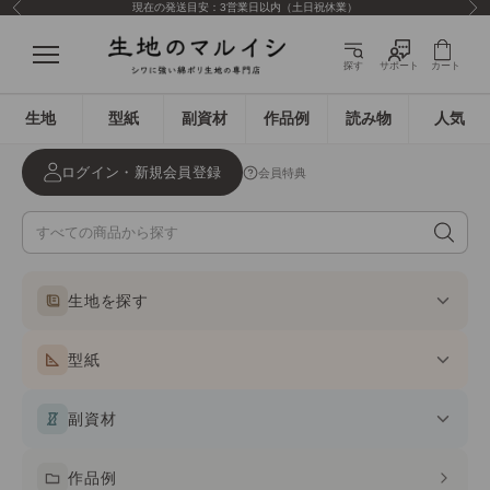
現在の発送目安：3営業日以内（土日祝休業）
前へ
次
コンテンツへスキップ
生地のマルイシ
メニュー
探す
サポート
カート
生地
型紙
副資材
作品例
読み物
人気
ログイン・新規会員登録
会員特典
生地を探す
型紙
副資材
作品例