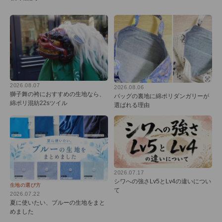
2026.08.07
2026.08.06
獅子舞の袴におすすめの生地なら、
バッグの裏地に綿ポリダンガリーが
綿ポリ混紡22sツイル
選ばれる理由
2026.07.17
シワへの強さLv5とLv4の違いについ
生地の選び方
て
2026.07.22
夏に使いたい、ブルーの生地をまと
めました