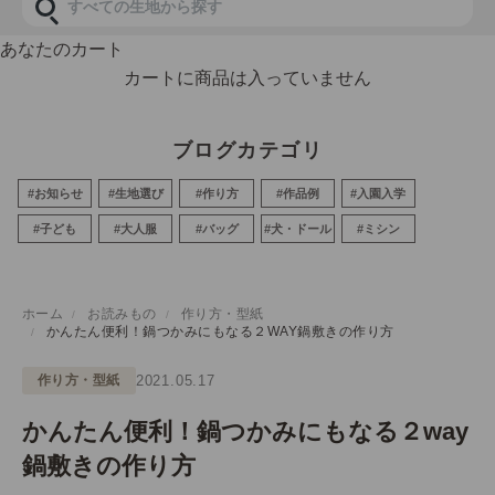
あなたのカート
カートに商品は入っていません
ブログカテゴリ
#お知らせ
#生地選び
#作り方
#作品例
#入園入学
#子ども
#大人服
#バッグ
#犬・ドール
#ミシン
ホーム
お読みもの
作り方・型紙
かんたん便利！鍋つかみにもなる２WAY鍋敷きの作り方
作り方・型紙
2021.05.17
かんたん便利！鍋つかみにもなる２way
鍋敷きの作り方