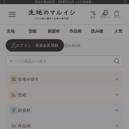
現在の発送目安：3営業日以内（土日祝休業）
前へ
次
コンテンツへスキップ
生地のマルイシ
メニュー
探す
サポート
カート
生地
型紙
副資材
作品例
読み物
人気
ログイン・新規会員登録
会員特典
生地を探す
型紙
副資材
作品例