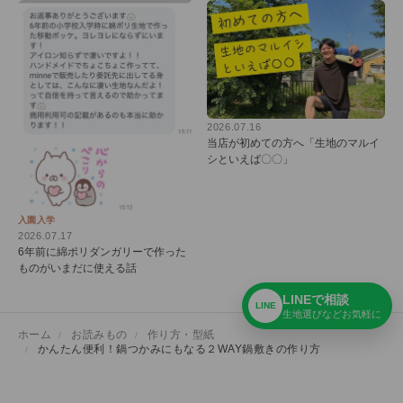
2026.07.16
当店が初めての方へ「生地のマルイ
シといえば〇〇」
入園入学
2026.07.17
6年前に綿ポリダンガリーで作った
ものがいまだに使える話
LINEで相談
LINE
生地選びなどお気軽に
ホーム
お読みもの
作り方・型紙
かんたん便利！鍋つかみにもなる２WAY鍋敷きの作り方