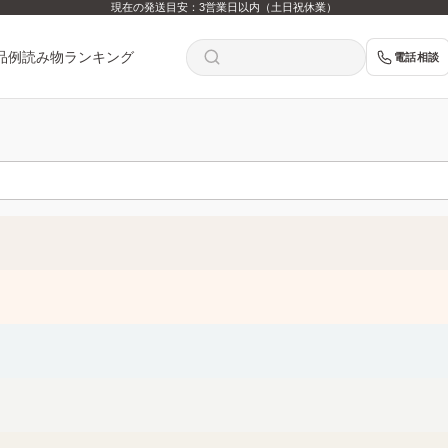
現在の発送目安：3営業日以内（土日祝休業）
品例
読み物
ランキング
電話相談