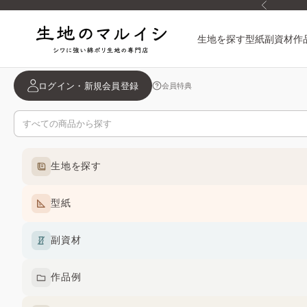
前へ
コンテンツへスキップ
生地のマルイシ
生地を探す
型紙
副資材
作
ログイン・新規会員登録
会員特典
生地を探す
型紙
副資材
作品例