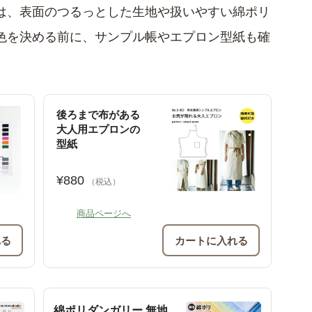
は、表面のつるっとした生地や扱いやすい綿ポリ
色を決める前に、サンプル帳やエプロン型紙も確
後ろまで布がある
大人用エプロンの
型紙
¥880
（税込）
商品ページへ
れる
カートに入れる
綿ポリダンガリー 無地