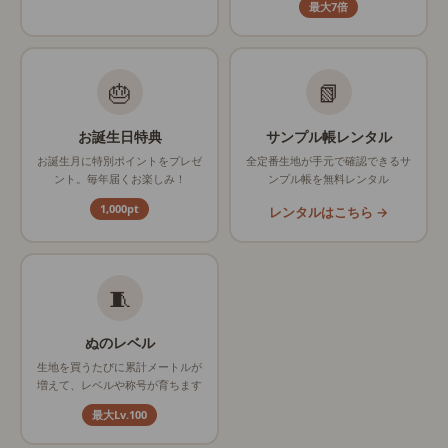
最大7倍
🎂
📗
お誕生日特典
サンプル帳レンタル
お誕生月に特別ポイントをプレゼ
全定番生地が手元で確認できるサ
ント。毎年届くお楽しみ！
ンプル帳を無料レンタル
1,000pt
レンタルはこちら →
🧵
ぬのレベル
生地を買うたびに累計メートルが
増えて、レベルや称号が育ちます
最大Lv.100