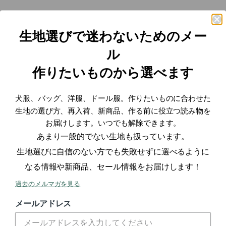
生地選びで迷わないためのメー
ル
作りたいものから選べます
犬服、バッグ、洋服、ドール服。作りたいものに合わせた
生地の選び方、再入荷、新商品、作る前に役立つ読み物を
お届けします。いつでも解除できます。
品番m5301-a 綿ポリ 混紡 コー
あまり一般的でない生地も扱っています。
ドレーン サンプル帳
生地選びに自信のない方でも失敗せずに選べるように
品番: m5301-a-sample-book
なる情報や新商品、セール情報をお届けします！
セール価格
1,100円
/個
(税込)
過去のメルマガを見る
商品を見る
メールアドレス
0件のレビュー