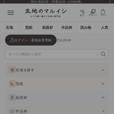
現在の発送目安：3営業日以内（土日祝休業）
前へ
次
コンテンツへスキップ
生地のマルイシ
メニュー
探す
サポート
カート
生地
型紙
副資材
作品例
読み物
人気
ログイン・新規会員登録
会員特典
生地を探す
型紙
副資材
作品例