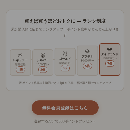
買えば買うほどおトクに ― ランク制度
累計購入額に応じてランクアップ！ポイント倍率がどんどん上がりま
す
👑
💎
🥇
🌱
🥈
ダイヤモンド
プラチナ
100,000円〜
ゴールド
レギュラー
シルバー
50,000円〜
30,000円〜
7倍
新規登録
10,000円〜
5倍
3倍
1倍
2倍
※ ポイント倍率＝110円ごとに1pt × 倍率。累計購入額でランクアップ
無料会員登録はこちら
登録するだけで500ポイントプレゼント