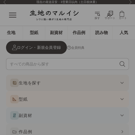
現在の発送目安：3営業日以内（土日祝休業）
前へ
次
コンテンツへスキップ
生地のマルイシ
メニュー
探す
サポート
カート
生地
型紙
副資材
作品例
読み物
人気
ログイン・新規会員登録
会員特典
生地を探す
型紙
副資材
作品例