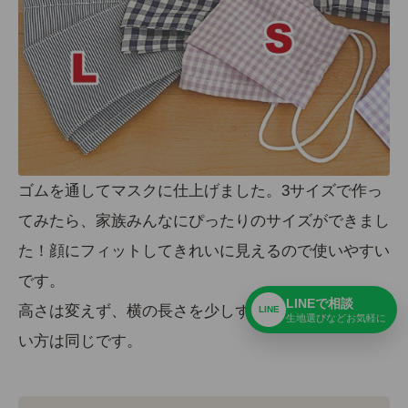
ゴムを通してマスクに仕上げました。3サイズで作っ
てみたら、
家族みんなにぴったり
のサイズができまし
た！顔にフィットしてきれいに見えるので使いやすい
です。
LINEで相談
高さは変えず、横の長さを少しずつ変えています。縫
LINE
生地選びなどお気軽に
い方は同じです。