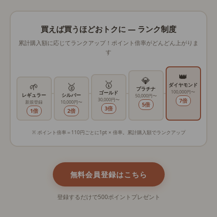
買えば買うほどおトクに ― ランク制度
累計購入額に応じてランクアップ！ポイント倍率がどんどん上がりま
す
👑
💎
🥇
🌱
🥈
ダイヤモンド
プラチナ
100,000円〜
ゴールド
レギュラー
シルバー
50,000円〜
30,000円〜
7倍
新規登録
10,000円〜
5倍
3倍
1倍
2倍
※ ポイント倍率＝110円ごとに1pt × 倍率。累計購入額でランクアップ
無料会員登録はこちら
登録するだけで500ポイントプレゼント