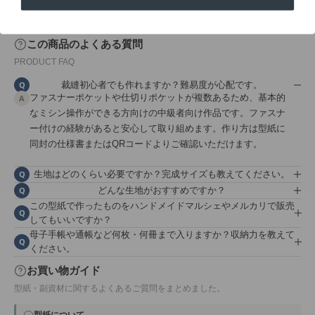
この商品のよくある質問
PRODUCT FAQ
裁縫初心者でも作れますか？難易度が心配です。
Q
ファスナーポケットや仕切りポケットが複数あるため、基本的
A
なミシン操作ができる方向けの中級者向け作品です。ファスナ
ー付けの経験があると安心して取り組めます。作り方は型紙に
同封の仕様書またはQRコードよりご確認いただけます。
生地はどのくらい必要ですか？完成サイズも教えてください。
Q
どんな生地がおすすめですか？
Q
この型紙で作ったものをハンドメイドマルシェやメルカリで販売
Q
してもいいですか？
母子手帳や通帳など何枚・何冊まで入りますか？収納力を教えて
Q
ください。
お買い物ガイド
型紙・副資材に関するよくあるご質問をまとめました。
型紙について