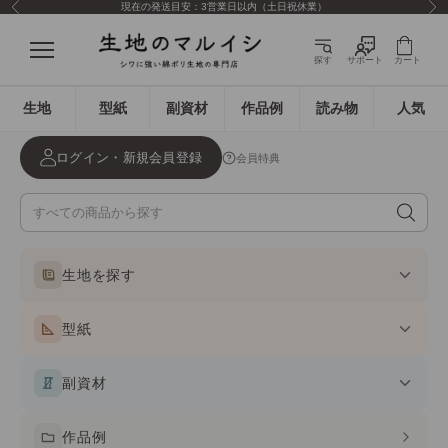
現在の発送目安：3営業日以内（土日祝休業）
前へ
次
コンテンツへスキップ
生地のマルイシ
メニュー
探す
サポート
カート
生地
型紙
副資材
作品例
読み物
人気
ログイン・新規会員登録
会員特典
生地を探す
型紙
副資材
作品例