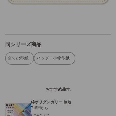
同シリーズ商品
全ての型紙
バッグ・小物型紙
おすすめ生地
綿ポリダンガリー 無地
セール価格
715円から