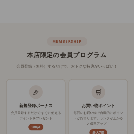
可愛いく出来たのでまた利用さ
かく感
せて頂きます。
良さそ
メール便で送って頂けるところ
もありがたいです。
MEMBERSHIP
本店限定の会員プログラム
会員登録（無料）するだけで、おトクな特典がいっぱい！
🎉
🛒
新規登録ボーナス
お買い物ポイント
会員登録するだけで すぐに使える
毎回のお買い物で自動的にポイン
ポイントをプレゼント
トが貯まります。ランクが上がる
と倍率アップ！
500pt
最大7倍