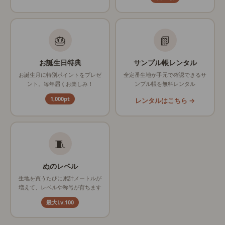
🎂
📗
お誕生日特典
サンプル帳レンタル
お誕生月に特別ポイントをプレゼ
全定番生地が手元で確認できるサ
ント。毎年届くお楽しみ！
ンプル帳を無料レンタル
1,000pt
レンタルはこちら →
🧵
ぬのレベル
生地を買うたびに累計メートルが
増えて、レベルや称号が育ちます
最大Lv.100