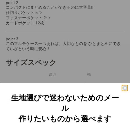
point 2
コンパクトにまとめることができるのに大容量!!
仕切りポケット 5つ
ファスナーポケット 2つ
カードポケット 12枚
point 3
このマルチケース一つあれば、大切なものを ひとまとめにでき
ていざという時に安心！
サイズスペック
高さ
幅
14cm
23cm
サイズ
生地選びで迷わないためのメー
生地要尺
ル
横98cm×縦100cm
生地
作りたいものから選べます
横102.5cm×縦82.5cm
芯地