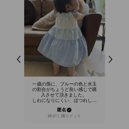
一歳の孫に、ブルーの色と水玉
孫の
の割合がちょうど良い感じで購
入させて頂きました。
生地の
しわになりにくい、ほつれしに
ストレ
くい、裏表.両面良い、点も気に
代が重
匿名
入りました。
らなく
綿ポリ 織りドット
色落ちしな
サンドレスは白水玉で、パンツ
は青水玉で作りました。(パンツ
今回１
の写真を撮り忘れました)
くシワ