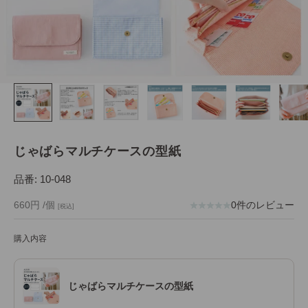
じゃばらマルチケースの型紙
品番: 10-048
セール価格
660円
/個
0件のレビュー
[税込]
購入内容
じゃばらマルチケースの型紙